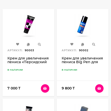
АРТИКУЛ:
90003
АРТИКУЛ:
90002
Крем для увеличения
Крем для увеличения
пениса «Персидский
пениса Big Pen для
шах» для мужчин, 50
мужчин, 50 г
мл
В НАЛИЧИИ
В НАЛИЧИИ
7 000 T
9 800 T