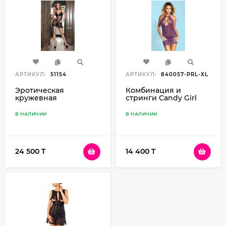
АРТИКУЛ:
51154
АРТИКУЛ:
840057-PRL-XL
Эротическая
Комбинация и
кружевная
стринги Candy Girl
комбинация с
Bambi, фиолетовый,
разрезом сзади и
XL
В НАЛИЧИИ
В НАЛИЧИИ
стринги Elawin,
черная, L
24 500 T
14 400 T