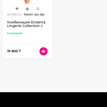
АРТИКУЛ:
740011 (54-56)
Комбинация Erolanta
Lingerie Collection с
открытой грудью,
черная (54-56)
В НАЛИЧИИ
19 800 T