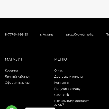
5 400 T
гладкие №3
Презервативы
полиуретановые
Sagami Original 002
25 000 T
Quick №6
8-777-941-99-99
г. Астана
zakaz@lovetime.kz
Пн
Спрей-пролонгатор
LOVESPRAY
МАГАЗИН
МЕНЮ
MARAFON для
7 800 T
мужчин, 18 г
Корзина
О нас
Личный кабинет
Доставка и оплата
Вибратор Satisfyer
Оформить заказ
Контакты
Pro G-Spot Rabbit, с
Получить скидку
вакуум-волновым
41 600 T
бесконтактным
CashBack
стимулятором,
силикон, белый
В каком виде доставят
заказ?