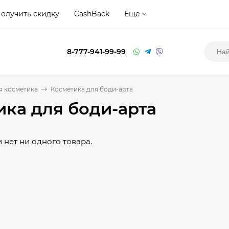
олучить скидку
CashBack
Еще
8-777-941-99-99
я косметика
Косметика для боди-арта
ика для боди-арта
 нет ни одного товара.