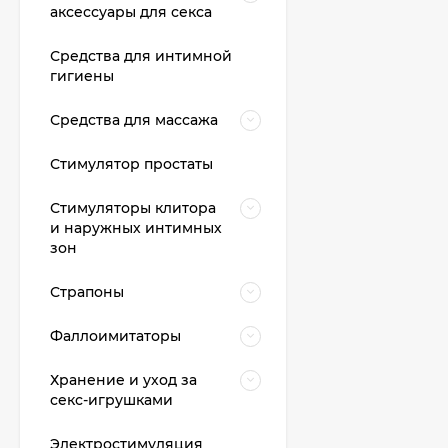
аксессуары для секса
Средства для интимной
гигиены
Средства для массажа
Стимулятор простаты
Стимуляторы клитора
и наружных интимных
зон
Страпоны
Презервативы Sagami
Original 0.02
Фаллоимитаторы
УЛЬТРАТОНКИЕ,
5 400 T
гладкие №3
Хранение и уход за
секс-игрушками
Презервативы
Электростимуляция